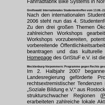
Fahrradfabrik Bike Systems in No
Greifswald: Internationales Studententreffen vom 13.06.-2
Nach den internationalen Studen
2006 steht nun das 4. Studentenf
Zu den drei großen Themen Ökol
zahlreichen Workshops gearbei
Workshops vorzubereiten, potent
vorbereitende Öffentlichkeitsarbe
beantragen und das kulturel
Homepage
des GrIStuF e.V. ist di
Mecklenburg-Vorpommern: Programme gegen Rechts gest
Im 2. Halbjahr 2007 beganne
Landesregierung geförderte 
rechtsextremistischer Tendenzen
„Soziale Bildung e.V.“ aus Rostock
strukturschwacher Regionen (
P
erarbeiteten zahlreiche lokale Ak