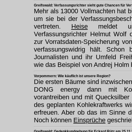
Greifswald: Verfassungsrichter sieht gute Chancen für 
Mehr als 13000 Vollmachten hat b
um sie bei der Verfassungsbesc
vertreten.
Heise
meldet unt
Verfassungsrichter Helmut Wolf
zur Vorratsdaten-Speicherung von
verfassungswidrig hält. Schon b
Journalisten und ihr Umfeld Fre
wie das Beispiel von Andrej Holm 
Vorpommern: Wie käuflich ist unsere Region?
Die ersten Bäume sind inzwischen
DONG energy dann mit Kohle
vorantreiben und mit Quecksilber
des geplanten Kohlekraftwerks w
erfreuen. Aber ob das im Sinne 
Noch können
Einsprüche
geschrie
Greifswald: Gedenkkundgebung für Eckard Rütz am 25.11