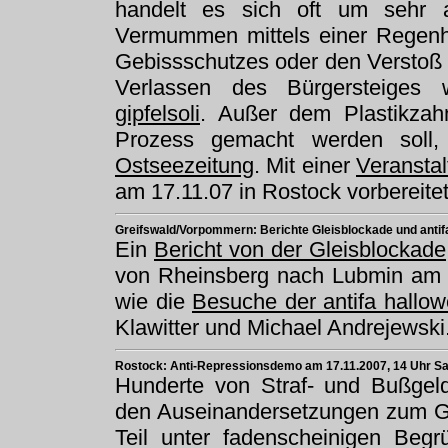
handelt es sich oft um sehr a
Vermummen mittels einer Regenho
Gebissschutzes oder den Verstoß
Verlassen des Bürgersteiges w
gipfelsoli
. Außer dem Plastikza
Prozess gemacht werden soll, 
Ostseezeitung
. Mit einer
Veransta
am 17.11.07 in Rostock vorbereitet
Greifswald/Vorpommern: Berichte Gleisblockade und antif
Ein
Bericht von der Gleisblockade
von Rheinsberg nach Lubmin am 3
wie die
Besuche der antifa hallo
Klawitter und Michael Andrejewski
Rostock: Anti-Repressionsdemo am 17.11.2007, 14 Uhr Sa
Hunderte von Straf- und Bußge
den Auseinandersetzungen zum G8
Teil unter fadenscheinigen Beg