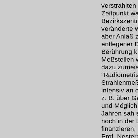
verstrahlten
Zeitpunkt w
Bezirkszentr
veränderte w
aber Anlaß 
entlegener D
Berührung k
Meßstellen w
dazu zumeis
"Radiometris
Strahlenme
intensiv an 
z. B. über G
und Möglich
Jahren sah s
noch in der 
finanzieren,
Prof. Nester