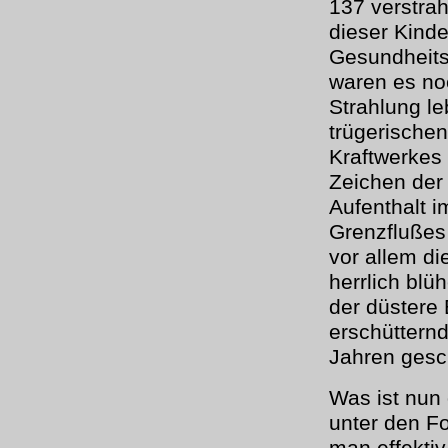
137 verstrah
dieser Kind
Gesundheits
waren es no
Strahlung le
trügerischen
Kraftwerkes
Zeichen der 
Aufenthalt i
Grenzflußes 
vor allem di
herrlich blü
der düstere
erschüttern
Jahren gesc
Was ist nun
unter den F