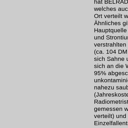
hat BELRAD 
welches auch
Ort verteilt
Ähnliches gil
Hauptquelle
und Strontiu
verstrahlten
(ca. 104 DM
sich Sahne 
sich an die
95% abgesch
unkontamini
nahezu saub
(Jahreskost
Radiometris
gemessen we
verteilt) u
Einzelfallen