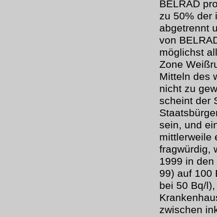
BELRAD prod
zu 50% der 
abgetrennt 
von BELRAD 
möglichst al
Zone Weißru
Mitteln des 
nicht zu ge
scheint der 
Staatsbürge
sein, und ei
mittlerweile
fragwürdig, 
1999 in den
99) auf 100 
bei 50 Bq/l)
Krankenhaus
zwischen ink