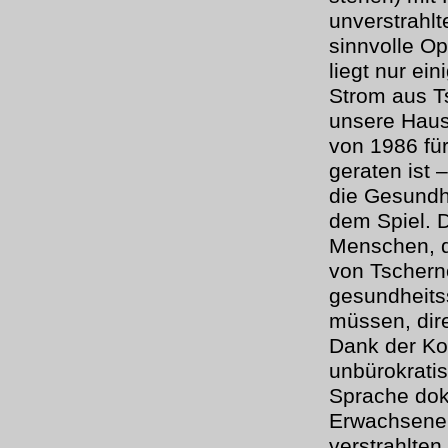
unverstrahlt
sinnvolle Op
liegt nur ei
Strom aus Ts
unsere Haus
von 1986 für
geraten ist 
die Gesundh
dem Spiel. D
Menschen, d
von Tscherno
gesundheit
müssen, dire
Dank der Ko
unbürokratis
Sprache dok
Erwachsene 
verstrahlte