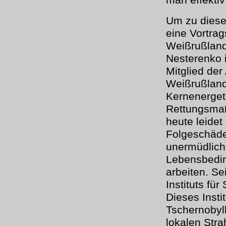
man effektiv 
Um zu diese
eine Vortrag
Weißrußland
Nesterenko 
Mitglied de
Weißrußlands
Kernenerget
Rettungsmaß
heute leidet
Folgeschäde
unermüdlich
Lebensbedin
arbeiten. Se
Instituts fü
Dieses Insti
Tschernobyl
lokalen Stra