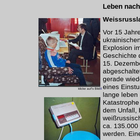
Leben nac
Weissrussl
Vor 15 Jahre
ukrainische
Explosion i
Geschichte 
15. Dezembe
abgeschalte
gerade wied
eines Einst
klicke auf's Bild
II
lange leben 
Katastrophe
dem Unfall, 
weißrussisc
ca. 135.000
werden. Ein