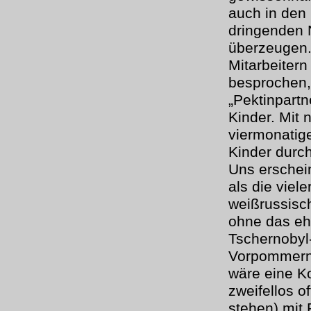
auch in den 
dringenden
überzeugen.
Mitarbeiter
besprochen, 
„Pektinpartn
Kinder. Mit 
viermonatig
Kinder durc
Uns erschei
als die viel
weißrussisc
ohne das eh
Tschernobyl-
Vorpommern e
wäre eine K
zweifellos o
stehen) mit 