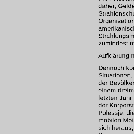
daher, Gelde
Strahlensc
Organisatione
amerikanisc
Strahlungsmo
zumindest te
Aufklärung n
Dennoch kom
Situationen,
der Bevölke
einem dreim
letzten Jahr
der Körperst
Polessje, di
mobilen Meß
sich heraus