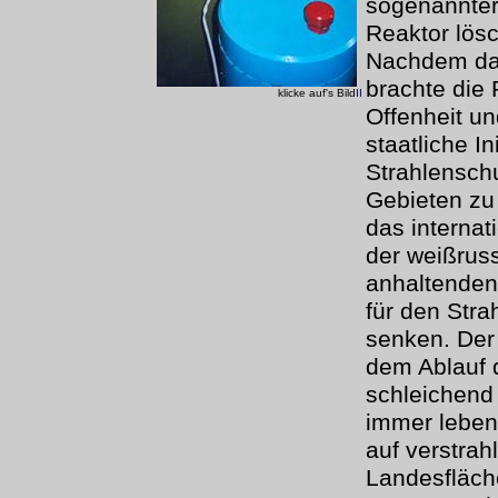
sogenannter
Reaktor lös
Nachdem da
brachte die 
klicke auf's Bild
II
Offenheit un
staatliche I
Strahlensch
Gebieten zu 
das interna
der weißruss
anhaltenden
für den Str
senken. Der 
dem Ablauf 
schleichend
immer leben
auf verstrah
Landesfläch