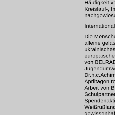
Häufigkeit 
Kreislauf-,
nachgewiese
International
Die Menschen
alleine gela
ukrainische
europäische
von BELRAD 
Jugendumwe
Dr.h.c.Achim
Apriltagen r
Arbeit von 
Schulpartne
Spendenakti
Weißrußland
gewissenhaft